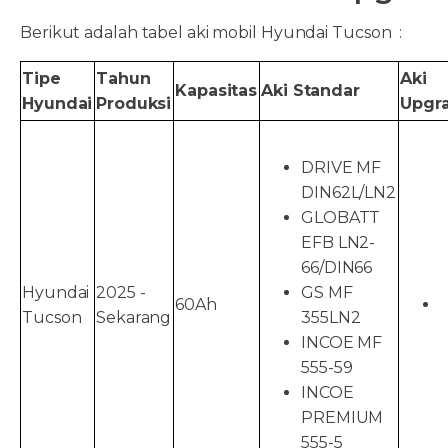
Berikut adalah tabel aki mobil Hyundai Tucson :
Tipe
Tahun
Aki
Kapasitas
Aki Standar
Hyundai
Produksi
Upgr
DRIVE MF
DIN62L/LN2
GLOBATT
EFB LN2-
66/DIN66
Hyundai
2025 -
GS MF
60Ah
Tucson
Sekarang
355LN2
INCOE MF
555-59
INCOE
PREMIUM
555-5