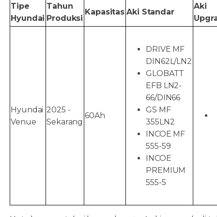
Tipe
Tahun
Aki
Kapasitas
Aki Standar
Hyundai
Produksi
Upgr
DRIVE MF
DIN62L/LN2
GLOBATT
EFB LN2-
66/DIN66
Hyundai
2025 -
GS MF
60Ah
Venue
Sekarang
355LN2
INCOE MF
555-59
INCOE
PREMIUM
555-5