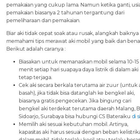
pemakaian yang cukup lama. Namun ketika ganti, usi
pemakaian biasanya 2 tahunan tergantung dari
pemeliharaan dan pemakaian.
Biar aki tidak cepat soak atau rusak, alangkah baiknya
memahami tips merawat aki mobil yang baik dan bena
Berikut adalah caranya :
Biasakan untuk memanaskan mobil selama 10-15
menit setiap hari suapaya daya listrik di dalam aki
tetap terjaga.
Cek aki secara berkala terutama air zuur (untuk 
basah), jika tidak bisa datanglah ke bengkel aki,
biasanya gratis pengecekan. Jika bingung cari
bengkel aki terdekat terutama daerah Malang, Ba
Sidoarjo, Surabaya bisa hubungi CS Bateraiku
di s
Memilih aki sesuai kebutuhan mobil. Artinya,
kapasitas aki harus sesuai dengan beban kelistri
dalam mobil, tidak terlalu kecil atau terlalu besar