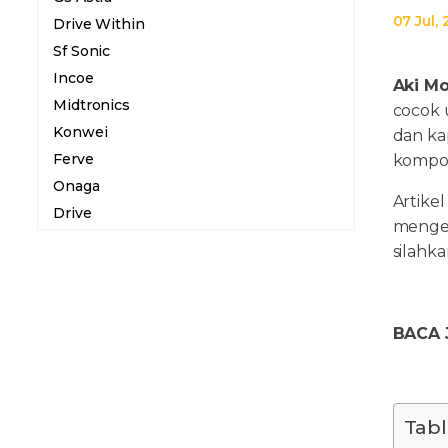
07 Jul,
Drive Within
Sf Sonic
Incoe
Aki Mo
Midtronics
cocok 
Konwei
dan ka
Ferve
kompon
Onaga
Artike
Drive
menget
silahka
BACA 
Tabl