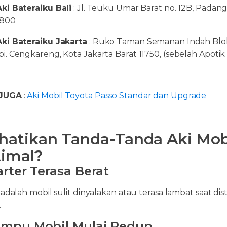
ki Bateraiku Bali
: Jl. Teuku Umar Barat no. 12B, Padang
1800
ki Bateraiku Jakarta
: Ruko Taman Semanan Indah Blok G
i. Cengkareng, Kota Jakarta Barat 11750, (sebelah Apotik
JUGA
:
Aki Mobil Toyota Passo Standar dan Upgrade
hatikan Tanda-Tanda Aki Mob
imal?
tarter Terasa Berat
 adalah mobil sulit dinyalakan atau terasa lambat saat di
.
ampu Mobil Mulai Redup