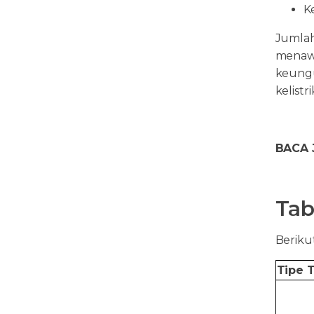
K
Jumlah
menaw
keungu
kelist
BACA 
Tab
Berikut
Tipe 