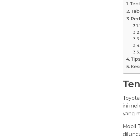
Tent
Tab
Per
Tip
Kes
Ten
Toyota
ini me
yang 
Mobil 
dilunc