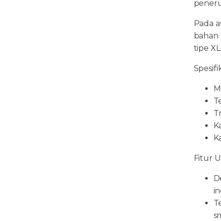
peneru
Pada a
bahan 
tipe XL
Spesifi
Me
T
Tr
Ka
K
Fitur 
D
in
T
s