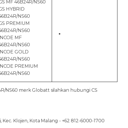
GS MF 46B24R/NS60
GS HYBRID
46B24R/NS60
GS PREMIUM
46B24R/NS60
INCOE MF
46B24R/NS60
INCOE GOLD
46B24R/NS60
INCOE PREMIUM
46B24R/NS60
24R/NS60 merk Globatt silahkan hubungi CS
i, Kec. Klojen, Kota Malang - +62 812-6000-1700