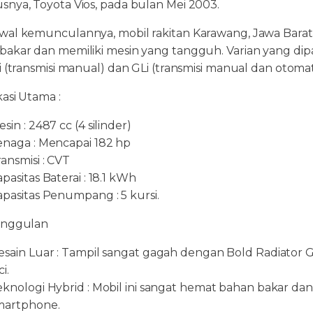
snya, Toyota Vios, pada bulan Mei 2003.
wal kemunculannya, mobil rakitan Karawang, Jawa Barat in
bakar dan memiliki mesin yang tangguh. Varian yang dipas
i (transmisi manual) dan GLi (transmisi manual dan otomati
kasi Utama :
sin : 2487 cc (4 silinder)
enaga : Mencapai 182 hp
ansmisi : CVT
pasitas Baterai : 18.1 kWh
apasitas Penumpang : 5 kursi.
Unggulan
esain Luar : Tampil sangat gagah dengan Bold Radiator G
ci.
eknologi Hybrid : Mobil ini sangat hemat bahan bakar dan
martphone.