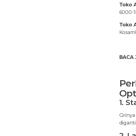
Toko A
6000-
Toko A
Kosamb
BACA 
Per
Opt
1. S
Cirinya
diganti
2. L