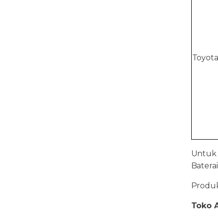
Toyota
Untuk
Batera
Produk 
Toko A