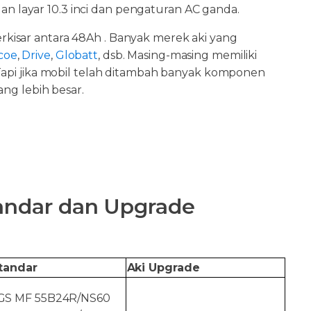
n layar 10.3 inci dan pengaturan AC ganda.
kisar antara 48Ah . Banyak merek aki yang
coe
,
Drive
,
Globatt
, dsb. Masing-masing memiliki
Tapi jika mobil telah ditambah banyak komponen
ng lebih besar.
tandar dan Upgrade
tandar
Aki Upgrade
GS MF 55B24R/NS60