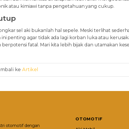
onik atau kimiawi tanpa pengetahuan yang cukup.
utup
gkar sel aki bukanlah hal sepele. Meski terlihat sederhan
 ini penting agar tidak ada lagi korban luka atau kerus
berpotensi fatal. Mari kita lebih bijak dan utamakan ke
mbali ke
Artikel
OTOMOTIF
stri otomotif dengan