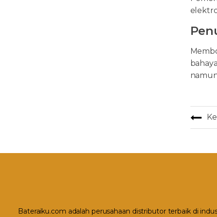
elektr
Pen
Membon
bahaya
namun 
Ke
Bateraiku.com adalah perusahaan distributor terbaik di indu