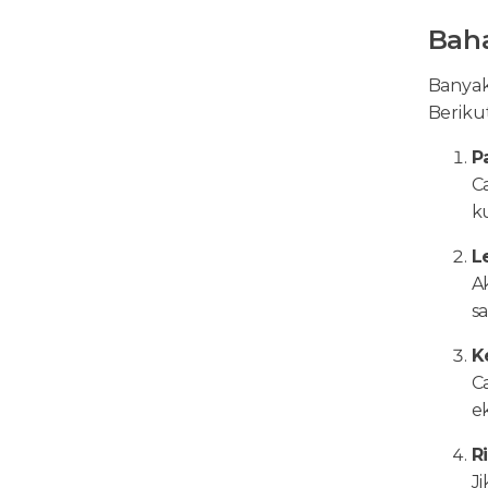
Bah
Banyak
Beriku
P
C
k
L
A
s
K
C
e
R
J