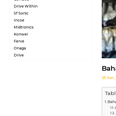
Drive Within
Sf Sonic
Incoe
Midtronics
Konwei
Ferve
Onaga
Drive
Bah
25 Jun,
Tabl
Baha