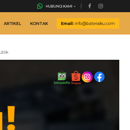
HUBUNGI KAMI
ARTIKEL
KONTAK
Email:
info@bateraiku.com
blik