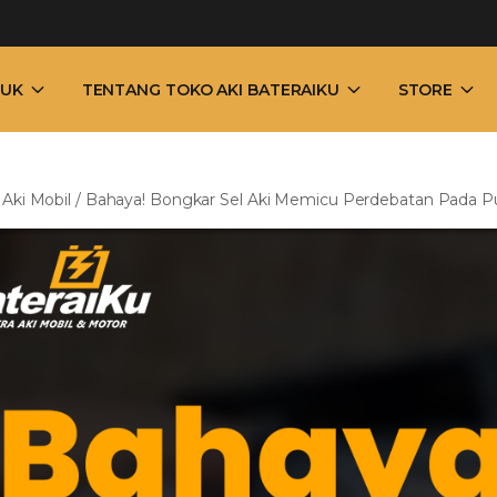
UK
TENTANG TOKO AKI BATERAIKU
STORE
/
Aki Mobil
/
Bahaya! Bongkar Sel Aki Memicu Perdebatan Pada Pu