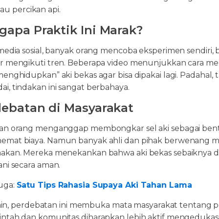
tau percikan api.
apa Praktik Ini Marak?
media sosial, banyak orang mencoba eksperimen sendiri, b
r mengikuti tren. Beberapa video menunjukkan cara m
menghidupkan” aki bekas agar bisa dipakai lagi. Padahal
i, tindakan ini sangat berbahaya.
ebatan di Masyarakat
an orang menganggap membongkar sel aki sebagai bentu
mat biaya. Namun banyak ahli dan pihak berwenang 
akan. Mereka menekankan bahwa aki bekas sebaiknya di
ani secara aman.
uga:
Satu Tips Rahasia Supaya Aki Tahan Lama
i lain, perdebatan ini membuka mata masyarakat tentang 
ntah dan komunitas diharapkan lebih aktif mengedukas