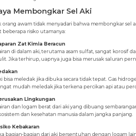
aya Membongkar Sel Aki
 orang awam tidak menyadari bahwa membongkar sel aki
t beberapa risiko utamanya:
aparan Zat Kimia Beracun
airan di dalam aki, terutama asam sulfat, sangat korosif 
ulit. Jika terhirup, uapnya juga bisa merusak saluran per
edakan
ki bisa meledak jika dibuka secara tidak tepat. Gas hidrog
angat mudah meledak jika terkena percikan api atau per
erusakan Lingkungan
airan dan logam berat dari aki yang dibuang sembarang
kosistem dan kesehatan manusia dalam jangka panjang.
isiko Kebakaran
ika bagian-bagian dari aki bersentuhan dengan logam lai