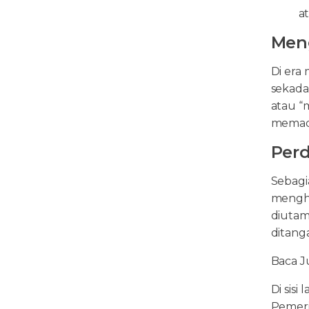
a
Meng
Di era 
sekada
atau “
memada
Perd
Sebagi
menghe
diutam
ditang
Baca J
Di sis
Pemeri