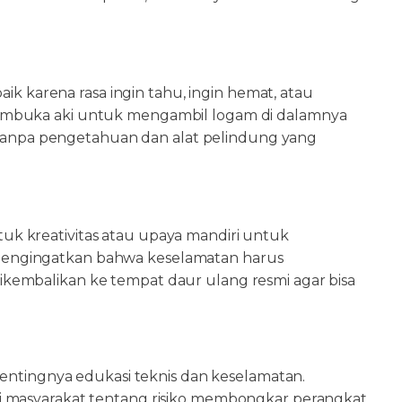
aik karena rasa ingin tahu, ingin hemat, atau
embuka aki untuk mengambil logam di dalamnya
, tanpa pengetahuan dan alat pelindung yang
k kreativitas atau upaya mandiri untuk
mengingatkan bahwa keselamatan harus
kembalikan ke tempat daur ulang resmi agar bisa
pentingnya edukasi teknis dan keselamatan.
i masyarakat tentang risiko membongkar perangkat