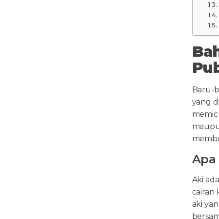
Bah
Pub
Baru-b
yang d
memicu
maupun
membon
Apa 
Aki ad
cairan 
aki yan
bersam