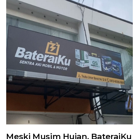
Meski Musim Hujan, BateraiKu