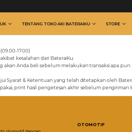
UK
TENTANG TOKO AKI BATERAIKU
STORE
(09.00-17.00)
akibat kesalahan dari BateraiKu.
 akan Anda beli sebelum melakukan transaksi apa pun. 
i Syarat & Ketentuan yang telah ditetapkan oleh Bater
ap pakai, print hasil pengetesan akhir sebelum pengiriman
OTOMOTIF
stri otomotif dengan