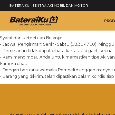
BATERAIKU - SENTRA AKI MOBIL DAN MOTOR
PROD
Syarat dan Ketentuan Belanja:
- Jadwal Pengiriman: Senin- Sabtu (08.30-17.00), Minggu 
- Pemesanan tidak dapat dibatalkan atau diganti kecuali 
- Kami mengimbau Anda untuk memastikan tipe Aki yang
kami via chat.
- Dengan bertransaksi maka Pembeli dianggap menyetuju
- Barang yang dikirim, telah dipastikan dalam kondisi si
Bateraiku.com adalah perusahaan distributor terbaik di indu