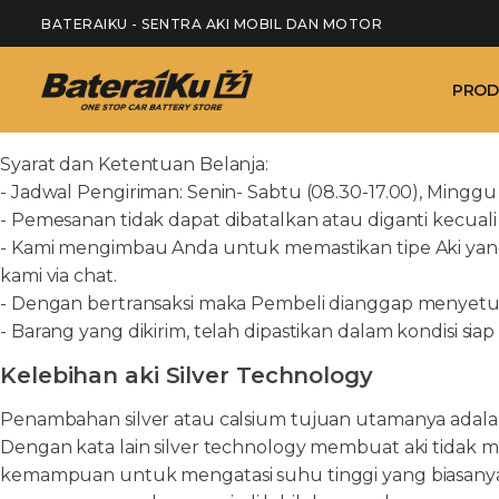
BATERAIKU - SENTRA AKI MOBIL DAN MOTOR
PROD
Syarat dan Ketentuan Belanja:
- Jadwal Pengiriman: Senin- Sabtu (08.30-17.00), Minggu 
- Pemesanan tidak dapat dibatalkan atau diganti kecuali 
- Kami mengimbau Anda untuk memastikan tipe Aki yang
kami via chat.
- Dengan bertransaksi maka Pembeli dianggap menyetuju
- Barang yang dikirim, telah dipastikan dalam kondisi si
Kelebihan aki Silver Technology
Penambahan silver atau calsium tujuan utamanya adalah
Dengan kata lain silver technology membuat aki tidak 
kemampuan untuk mengatasi suhu tinggi yang biasanya t