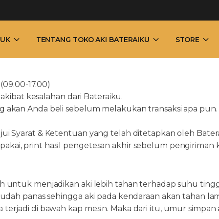
UK
TENTANG TOKO AKI BATERAIKU
STORE
(09.00-17.00)
akibat kesalahan dari Bateraiku.
 akan Anda beli sebelum melakukan transaksi apa pun. 
i Syarat & Ketentuan yang telah ditetapkan oleh Bater
ap pakai, print hasil pengetesan akhir sebelum pengiriman
 untuk menjadikan aki lebih tahan terhadap suhu tinggi
mudah panas sehingga aki pada kendaraan akan tahan la
erjadi di bawah kap mesin. Maka dari itu, umur simpan 