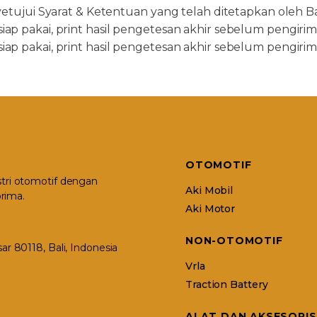
ujui Syarat & Ketentuan yang telah ditetapkan oleh Ba
 siap pakai, print hasil pengetesan akhir sebelum pengir
 siap pakai, print hasil pengetesan akhir sebelum pengir
OTOMOTIF
stri otomotif dengan
Aki Mobil
rima.
Aki Motor
NON-OTOMOTIF
r 80118, Bali, Indonesia
Vrla
Traction Battery
ALAT DAN AKSESORIS