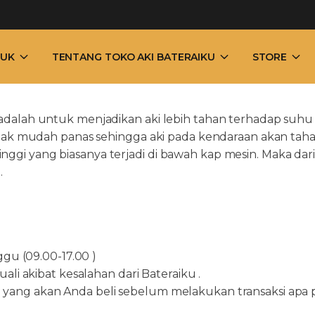
UK
TENTANG TOKO AKI BATERAIKU
STORE
alah untuk menjadikan aki lebih tahan terhadap suhu t
idak mudah panas sehingga aki pada kendaraan akan tah
i yang biasanya terjadi di bawah kap mesin. Maka dari 
.
ggu (09.00-17.00 )
li akibat kesalahan dari Bateraiku .
ang akan Anda beli sebelum melakukan transaksi apa pu