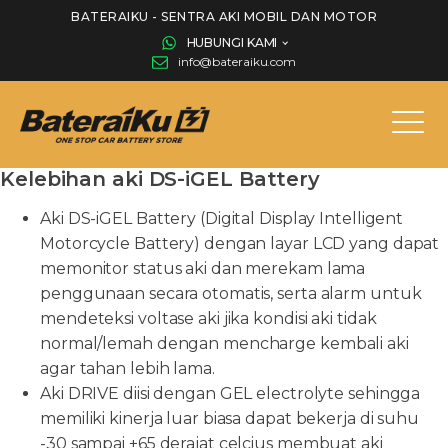
BATERAIKU - SENTRA AKI MOBIL DAN MOTOR
HUBUNGI KAMI
info@bateraiku.com
Kelebihan aki DS-iGEL Battery
Aki DS-iGEL Battery (Digital Display Intelligent
Motorcycle Battery) dengan layar LCD yang dapat
memonitor status aki dan merekam lama
penggunaan secara otomatis, serta alarm untuk
mendeteksi voltase aki jika kondisi aki tidak
normal/lemah dengan mencharge kembali aki
agar tahan lebih lama.
Aki DRIVE diisi dengan GEL electrolyte sehingga
memiliki kinerja luar biasa dapat bekerja di suhu
-30 sampai +65 derajat celcius membuat aki