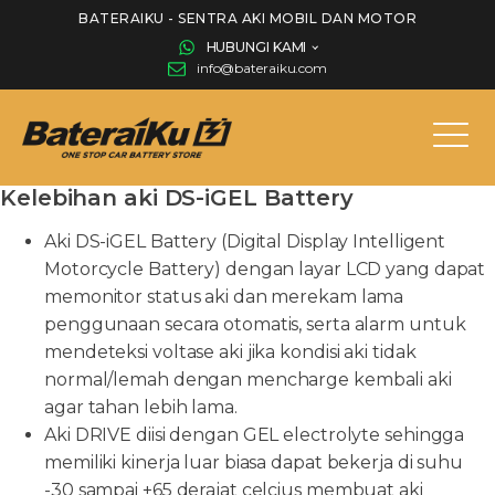
BATERAIKU - SENTRA AKI MOBIL DAN MOTOR
HUBUNGI KAMI
info@bateraiku.com
Kelebihan aki DS-iGEL Battery
Aki DS-iGEL Battery (Digital Display Intelligent
Motorcycle Battery) dengan layar LCD yang dapat
memonitor status aki dan merekam lama
penggunaan secara otomatis, serta alarm untuk
mendeteksi voltase aki jika kondisi aki tidak
normal/lemah dengan mencharge kembali aki
agar tahan lebih lama.
Aki DRIVE diisi dengan GEL electrolyte sehingga
memiliki kinerja luar biasa dapat bekerja di suhu
-30 sampai +65 derajat celcius membuat aki