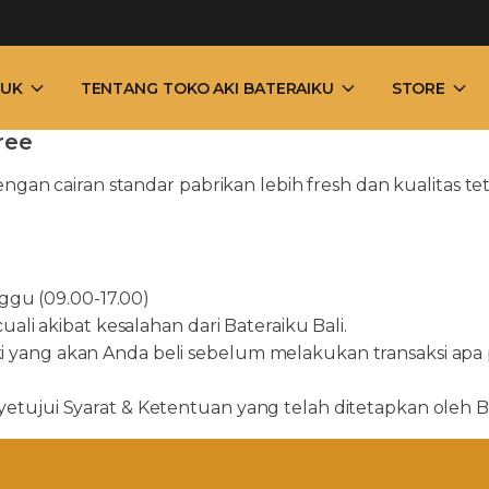
UK
TENTANG TOKO AKI BATERAIKU
STORE
ree
ngan cairan standar pabrikan lebih fresh dan kualitas te
ggu (09.00-17.00)
li akibat kesalahan dari Bateraiku Bali.
ang akan Anda beli sebelum melakukan transaksi apa pu
ujui Syarat & Ketentuan yang telah ditetapkan oleh Bat