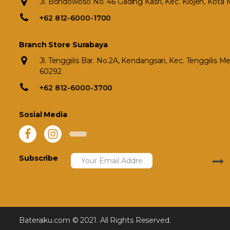
Jl. Bondowoso No. 46 Gading Kasri, Kec. Klojen, Kota
+62 812-6000-1700
Branch Store Surabaya
Jl. Tenggilis Bar. No.2A, Kendangsari, Kec. Tenggilis 
60292
+62 812-6000-3700
Sosial Media
Subscribe
Bateraiku.com © 2021. All Rights Reserved.