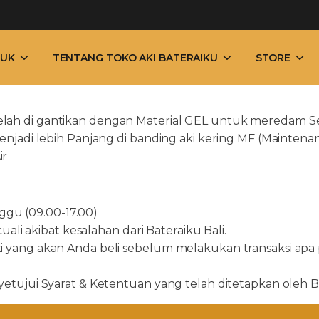
UK
TENTANG TOKO AKI BATERAIKU
STORE
a telah di gantikan dengan Material GEL untuk meredam Se
njadi lebih Panjang di banding aki kering MF (Maintena
ir
ggu (09.00-17.00)
li akibat kesalahan dari Bateraiku Bali.
ang akan Anda beli sebelum melakukan transaksi apa pu
ujui Syarat & Ketentuan yang telah ditetapkan oleh Bat