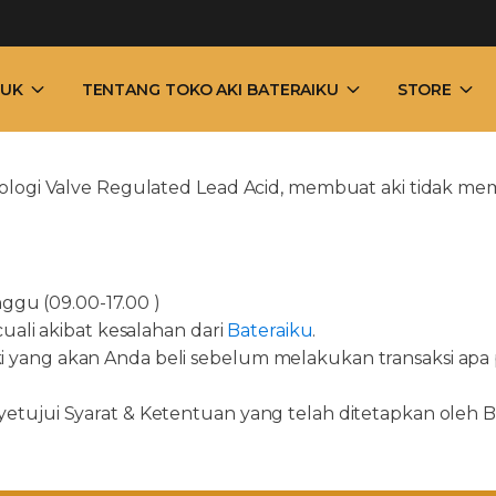
UK
TENTANG TOKO AKI BATERAIKU
STORE
ologi Valve Regulated Lead Acid, membuat aki tidak me
nggu (09.00-17.00 )
uali akibat kesalahan dari
Bateraiku
.
ang akan Anda beli sebelum melakukan transaksi apa pu
ujui Syarat & Ketentuan yang telah ditetapkan oleh Bat