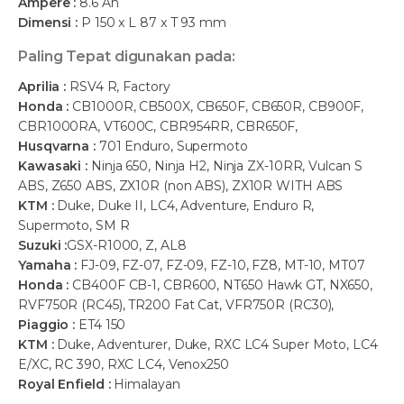
Ampere :
8.6 Ah
Dimensi :
P 150 x L 87 x T 93 mm
Paling Tepat digunakan pada:
Aprilia :
RSV4 R, Factory
Honda :
CB1000R, CB500X, CB650F, CB650R, CB900F,
CBR1000RA, VT600C, CBR954RR, CBR650F,
Husqvarna :
701 Enduro, Supermoto
Kawasaki :
Ninja 650, Ninja H2, Ninja ZX-10RR, Vulcan S
ABS, Z650 ABS, ZX10R (non ABS), ZX10R WITH ABS
KTM :
Duke, Duke II, LC4, Adventure, Enduro R,
Supermoto, SM R
Suzuki :
GSX-R1000, Z, AL8
Yamaha :
FJ-09, FZ-07, FZ-09, FZ-10, FZ8, MT-10, MT07
Honda :
CB400F CB-1, CBR600, NT650 Hawk GT, NX650,
RVF750R (RC45), TR200 Fat Cat, VFR750R (RC30),
Piaggio :
ET4 150
KTM :
Duke, Adventurer, Duke, RXC LC4 Super Moto, LC4
E/XC, RC 390, RXC LC4, Venox250
Royal Enfield :
Himalayan