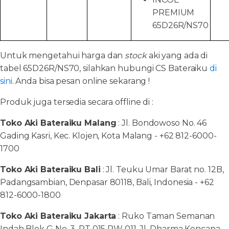
PREMIUM
65D26R/NS70
Untuk mengetahui harga dan
stock
aki yang ada di
tabel 65D26R/NS70, silahkan hubungi CS Bateraiku
di
sini
. Anda bisa pesan online sekarang !
Produk juga tersedia secara offline di :
Toko Aki Bateraiku Malang
: Jl. Bondowoso No. 46
Gading Kasri, Kec. Klojen, Kota Malang - +62 812-6000-
1700
Toko Aki Bateraiku Bali
: Jl. Teuku Umar Barat no. 12B,
Padangsambian, Denpasar 80118, Bali, Indonesia - +62
812-6000-1800
Toko Aki Bateraiku Jakarta
: Ruko Taman Semanan
Indah Blok G No. 3. RT 015 RW 011, Jl. Dharma Kencana,