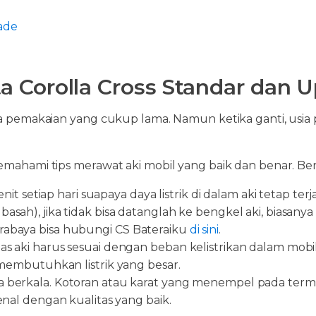
ade
a Corolla Cross Standar dan 
usia pemakaian yang cukup lama. Namun ketika ganti, usi
memahami tips merawat aki mobil yang baik dan benar. Ber
setiap hari suapaya daya listrik di dalam aki tetap terj
basah), jika tidak bisa datanglah ke bengkel aki, biasany
urabaya bisa hubungi CS Bateraiku
di sini
.
as aki harus sesuai dengan beban kelistrikan dalam mobil, 
embutuhkan listrik yang besar.
ra berkala. Kotoran atau karat yang menempel pada termin
l dengan kualitas yang baik.