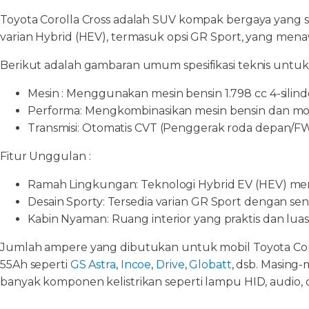
Toyota Corolla Cross adalah SUV kompak bergaya yang san
varian Hybrid (HEV), termasuk opsi GR Sport, yang m
Berikut adalah gambaran umum spesifikasi teknis untuk 
Mesin : Menggunakan mesin bensin 1.798 cc 4-sili
Performa: Mengkombinasikan mesin bensin dan moto
Transmisi: Otomatis CVT (Penggerak roda depan/F
Fitur Unggulan :
Ramah Lingkungan: Teknologi Hybrid EV (HEV) memb
Desain Sporty: Tersedia varian GR Sport dengan sen
Kabin Nyaman: Ruang interior yang praktis dan luas
Jumlah ampere yang dibutukan untuk mobil Toyota Coro
55Ah seperti
GS Astra
,
Incoe
,
Drive
,
Globatt
, dsb. Masing
banyak komponen kelistrikan seperti lampu HID, audio,