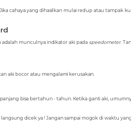
ka cahaya yang dihasilkan mulai redup atau tampak kurang
ard
 adalah munculnya indikator aki pada
speedometer
. Ta
n aki bocor atau mengalami kerusakan.
panjang bisa bertahun - tahun. Ketika ganti aki, umumny
nya langsung dicek ya ! Jangan sampai mogok di waktu yan