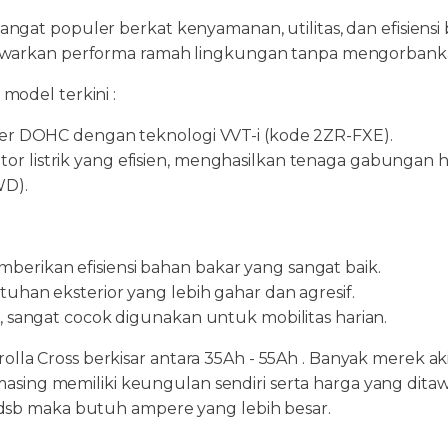
gat populer berkat kenyamanan, utilitas, dan efisiensi b
enawarkan performa ramah lingkungan tanpa mengorban
model terkini :
nder DOHC dengan teknologi VVT-i (kode 2ZR-FXE).
r listrik yang efisien, menghasilkan tenaga gabungan h
WD).
erikan efisiensi bahan bakar yang sangat baik.
tuhan eksterior yang lebih gahar dan agresif.
, sangat cocok digunakan untuk mobilitas harian.
lla Cross berkisar antara 35Ah - 55Ah . Banyak merek
-masing memiliki keungulan sendiri serta harga yang dita
 dsb maka butuh ampere yang lebih besar.