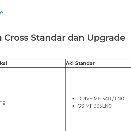
de
la Cross Standar dan Upgrade
ksi
Aki Standar
DRIVE MF 340 / LN0
ang
GS MF 335LN0