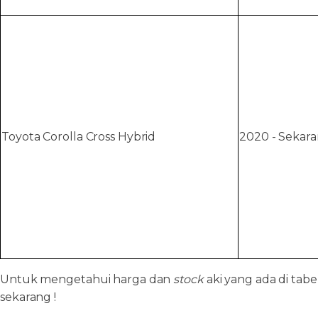
Toyota Corolla Cross Hybrid
2020 - Sekar
Untuk mengetahui harga dan
stock
aki yang ada di tab
sekarang !