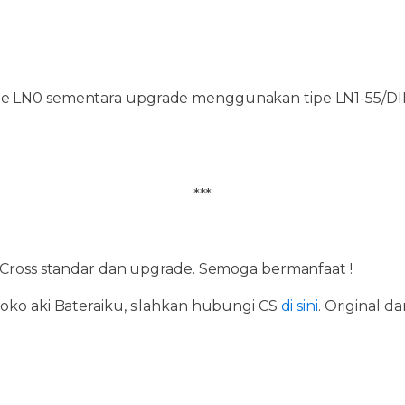
ipe LN0 sementara upgrade menggunakan tipe LN1-55/DIN
***
a Cross standar dan upgrade. Semoga bermanfaat !
toko aki Bateraiku, silahkan hubungi CS
di sini
. Original 