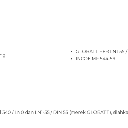
GLOBATT EFB LN1-55 /
ang
INCOE MF 544-59
el 340 / LN0 dan LN1-55 / DIN 55 (merek GLOBATT), silah