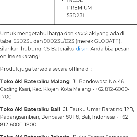
INCOE
PREMIUM
55D23L
Untuk mengetahui harga dan
stock
aki yang ada di
tabel 55D23L dan 90D23L/D23 (merek GLOBATT),
silahkan hubungi CS Bateraiku
di sini
. Anda bisa pesan
online sekarang !
Produk juga tersedia secara offline di :
Toko Aki Bateraiku Malang
: Jl. Bondowoso No. 46
Gading Kasri, Kec. Klojen, Kota Malang - +62 812-6000-
1700
Toko Aki Bateraiku Bali
: Jl. Teuku Umar Barat no. 12B,
Padangsambian, Denpasar 80118, Bali, Indonesia - +62
812-6000-1800