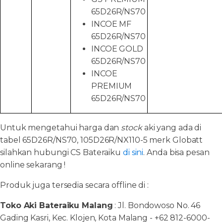
65D26R/NS70
INCOE MF
65D26R/NS70
INCOE GOLD
65D26R/NS70
INCOE
PREMIUM
65D26R/NS70
Untuk mengetahui harga dan
stock
aki yang ada di
tabel 65D26R/NS70, 105D26R/NX110-5 merk Globatt
silahkan hubungi CS Bateraiku
di sini
. Anda bisa pesan
online sekarang !
Produk juga tersedia secara offline di :
Toko Aki Bateraiku Malang
: Jl. Bondowoso No. 46
Gading Kasri, Kec. Klojen, Kota Malang - +62 812-6000-