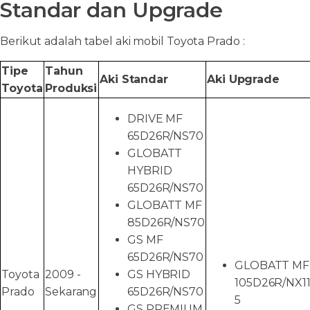
Standar dan Upgrade
Berikut adalah tabel aki mobil Toyota Prado :
Tipe
Tahun
Aki Standar
Aki Upgrade
Toyota
Produksi
DRIVE MF
65D26R/NS70
GLOBATT
HYBRID
65D26R/NS70
GLOBATT MF
85D26R/NS70
GS MF
65D26R/NS70
GLOBATT MF
Toyota
2009 -
GS HYBRID
105D26R/NX11
Prado
Sekarang
65D26R/NS70
5
GS PREMIUM