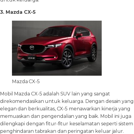
3. Mazda CX-5
Mazda CX-5
Mobil Mazda CX-5 adalah SUV lain yang sangat
direkomendasikan untuk keluarga. Dengan desain yang
elegan dan berkualitas, CX-5 menawarkan kinerja yang
memuaskan dan pengendalian yang baik. Mobil ini juga
dilengkapi dengan fitur-fitur keselamatan seperti sistem
penghindaran tabrakan dan peringatan keluar jalur.