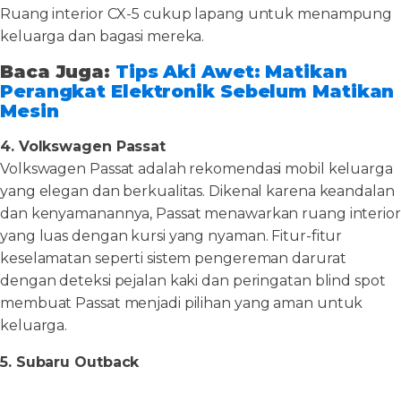
Ruang interior CX-5 cukup lapang untuk menampung
keluarga dan bagasi mereka.
Baca Juga:
Tips Aki Awet: Matikan
Perangkat Elektronik Sebelum Matikan
Mesin
4. Volkswagen Passat
Volkswagen Passat adalah rekomendasi mobil keluarga
yang elegan dan berkualitas. Dikenal karena keandalan
dan kenyamanannya, Passat menawarkan ruang interior
yang luas dengan kursi yang nyaman. Fitur-fitur
keselamatan seperti sistem pengereman darurat
dengan deteksi pejalan kaki dan peringatan blind spot
membuat Passat menjadi pilihan yang aman untuk
keluarga.
5. Subaru Outback