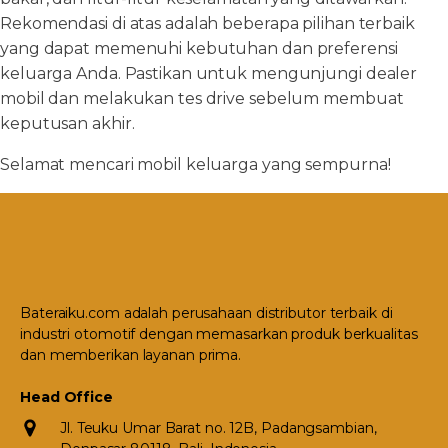
Rekomendasi di atas adalah beberapa pilihan terbaik
yang dapat memenuhi kebutuhan dan preferensi
keluarga Anda. Pastikan untuk mengunjungi dealer
mobil dan melakukan tes drive sebelum membuat
keputusan akhir.
Selamat mencari mobil keluarga yang sempurna!
Bateraiku.com adalah perusahaan distributor terbaik di
industri otomotif dengan memasarkan produk berkualitas
dan memberikan layanan prima.
Head Office
Jl. Teuku Umar Barat no. 12B, Padangsambian,