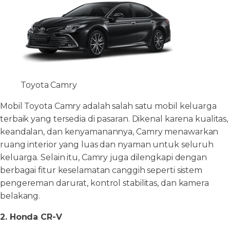
Toyota Camry
Mobil Toyota Camry adalah salah satu mobil keluarga
terbaik yang tersedia di pasaran. Dikenal karena kualitas,
keandalan, dan kenyamanannya, Camry menawarkan
ruang interior yang luas dan nyaman untuk seluruh
keluarga. Selain itu, Camry juga dilengkapi dengan
berbagai fitur keselamatan canggih seperti sistem
pengereman darurat, kontrol stabilitas, dan kamera
belakang.
2. Honda CR-V