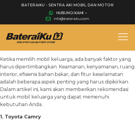
BATERAIKU - SENTRA AKI MOBIL DAN MOTOR
HUBUNGI KAMI
info@bateraiku.com
Ketika memilih mobil keluarga, ada banyak faktor yang
harus dipertimbangkan. Keamanan, kenyamanan, ruang
interior, efisiensi bahan bakar, dan fitur keselamatan
adalah beberapa aspek penting yang harus dipikirkan.
Dalam artikel ini, kami akan memberikan rekomendasi
untuk mobil keluarga yang dapat memenuhi
kebutuhan Anda.
1. Toyota Camry