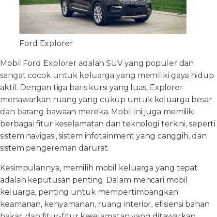
Ford Explorer
Mobil Ford Explorer adalah SUV yang populer dan
sangat cocok untuk keluarga yang memiliki gaya hidup
aktif. Dengan tiga baris kursi yang luas, Explorer
menawarkan ruang yang cukup untuk keluarga besar
dan barang bawaan mereka. Mobil ini juga memiliki
berbagai fitur keselamatan dan teknologi terkini, seperti
sistem navigasi, sistem infotainment yang canggih, dan
sistem pengereman darurat.
Kesimpulannya, memilih mobil keluarga yang tepat
adalah keputusan penting. Dalam mencari mobil
keluarga, penting untuk mempertimbangkan
keamanan, kenyamanan, ruang interior, efisiensi bahan
bakar, dan fitur-fitur keselamatan yang ditawarkan.