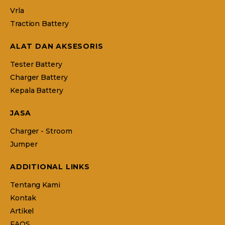
Vrla
Traction Battery
ALAT DAN AKSESORIS
Tester Battery
Charger Battery
Kepala Battery
JASA
Charger - Stroom
Jumper
ADDITIONAL LINKS
Tentang Kami
Kontak
Artikel
FAQS