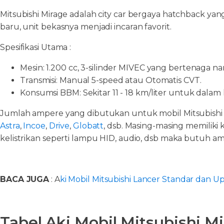
Mitsubishi Mirage adalah city car bergaya hatchback yan
baru, unit bekasnya menjadi incaran favorit.
Spesifikasi Utama :
Mesin: 1.200 cc, 3-silinder MIVEC yang bertenaga na
Transmisi: Manual 5-speed atau Otomatis CVT.
Konsumsi BBM: Sekitar 11 - 18 km/liter untuk dalam
Jumlah ampere yang dibutukan untuk mobil Mitsubishi
Astra
,
Incoe
,
Drive
,
Globatt
, dsb. Masing-masing memiliki
kelistrikan seperti lampu HID, audio, dsb maka butuh am
BACA JUGA
: A
ki Mobil Mitsubishi Lancer Standar dan U
Tabel Aki Mobil Mitsubishi M