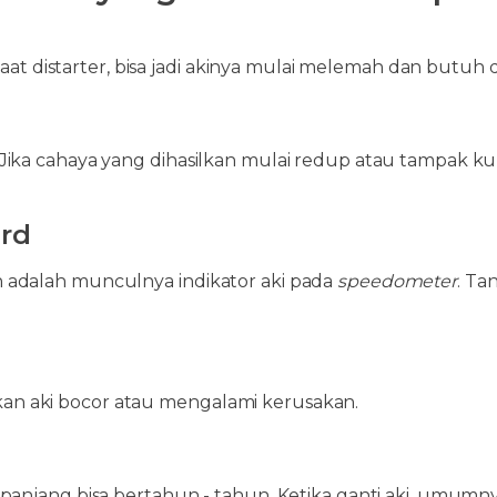
saat distarter, bisa jadi akinya mulai melemah dan butuh d
ka cahaya yang dihasilkan mulai redup atau tampak kurang
ard
 adalah munculnya indikator aki pada
speedometer
. Ta
n aki bocor atau mengalami kerusakan.
panjang bisa bertahun - tahun. Ketika ganti aki, umumny