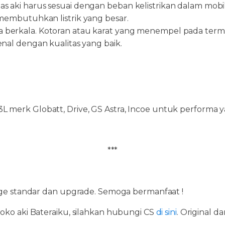
as aki harus sesuai dengan beban kelistrikan dalam mobil, 
embutuhkan listrik yang besar.
ra berkala. Kotoran atau karat yang menempel pada termin
l dengan kualitas yang baik.
 merk Globatt, Drive, GS Astra, Incoe untuk performa y
***
rage standar dan upgrade. Semoga bermanfaat !
toko aki Bateraiku, silahkan hubungi CS
di sini
. Original 