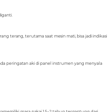
iganti.
 terang, terutama saat mesin mati, bisa jadi indikasi
nda peringatan aki di panel instrumen yang menyala
amemiliki masa pakai 1,5–2 tahun tergantung dari