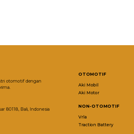
OTOMOTIF
stri otomotif dengan
Aki Mobil
rima.
Aki Motor
NON-OTOMOTIF
r 80118, Bali, Indonesia
Vrla
Traction Battery