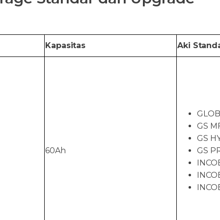
Kapasitas
Aki Stand
GLOB
GS M
GS H
60Ah
GS P
INCO
INCO
INCO