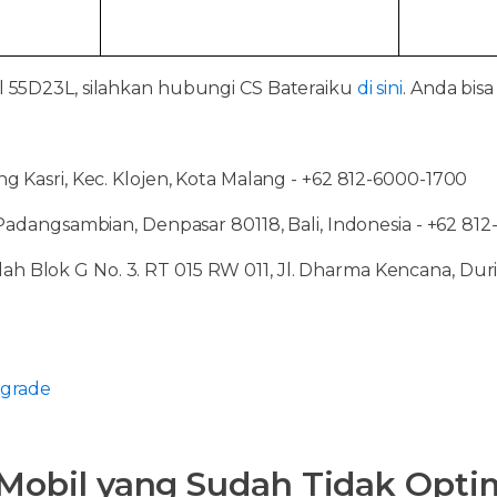
el 55D23L, silahkan hubungi CS Bateraiku
di sini
. Anda bisa
ng Kasri, Kec. Klojen, Kota Malang - +62 812-6000-1700
 Padangsambian, Denpasar 80118, Bali, Indonesia - +62 81
 Blok G No. 3. RT 015 RW 011, Jl. Dharma Kencana, Duri 
pgrade
Mobil yang Sudah Tidak Opti