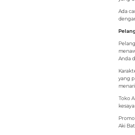
Ada ca
dengan
Pelan
Pelang
menawa
Anda d
Karakt
yang p
menari
Toko A
kesaya
Promo 
Aki Ba