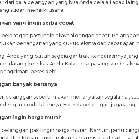
er dari para pelanggan yang bisa Anda pelajari apabila
ang sudah memiliki usaha.
gan yang ingin serba cepat
pelanggan pasti ingin dilayani dengan cepat. Pelanggan
ukan penanganan yang cukup ekstra dan cepat agar m
agi Anda yang butuh segera ganti aki kendaraannya janga
an datang ke lokasi Anda. Kalau bisa pasang sendiri akiny
pengiriman, beres deh!
ggan banyak bertanya
er pelanggan seperti ini akan menanyakan segala hal, s
 dengan produk lainnya. Banyak pelanggan juga yang da
ggan ingin harga murah
pelanggan pasti ingin harga murah. Namun, perlu diinga
jual di toko kami merupakan harga pas alias tidak bisa di