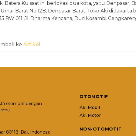
i BateraiKu saat ini berlokasi dua kota, yaitu Denpasar, Bal
Umar Barat No 12B, Denpasar Barat. Toko Aki di Jakarta
015 RW 011, Jl. Dharma Kencana, Duri Kosambi. Cengkareng
mbali ke
Artikel
OTOMOTIF
stri otomotif dengan
Aki Mobil
rima.
Aki Motor
NON-OTOMOTIF
r 80118, Bali, Indonesia