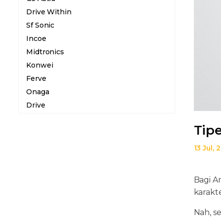
Drive Within
Sf Sonic
Incoe
Midtronics
Konwei
Ferve
Onaga
Drive
Tip
13 Jul, 
Bagi A
karakt
Nah, se