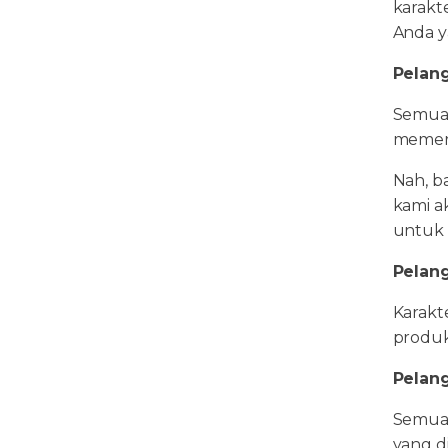
karakt
Anda y
Pelang
Semua 
memerl
Nah, b
kami ak
untuk 
Pelan
Karakt
produk
Pelan
Semua 
yang di