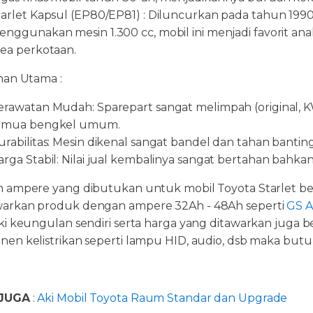
tarlet Kapsul (EP80/EP81) : Diluncurkan pada tahun 199
enggunakan mesin 1.300 cc, mobil ini menjadi favorit an
rea perkotaan.
han Utama :
erawatan Mudah: Sparepart sangat melimpah (original, K
emua bengkel umum.
urabilitas: Mesin dikenal sangat bandel dan tahan banting
arga Stabil: Nilai jual kembalinya sangat bertahan bahk
 ampere yang dibutukan untuk mobil Toyota Starlet ber
rkan produk dengan ampere 32Ah - 48Ah seperti
GS A
ki keungulan sendiri serta harga yang ditawarkan juga b
en kelistrikan seperti lampu HID, audio, dsb maka butu
JUGA
:
Aki Mobil Toyota Raum Standar dan Upgrade