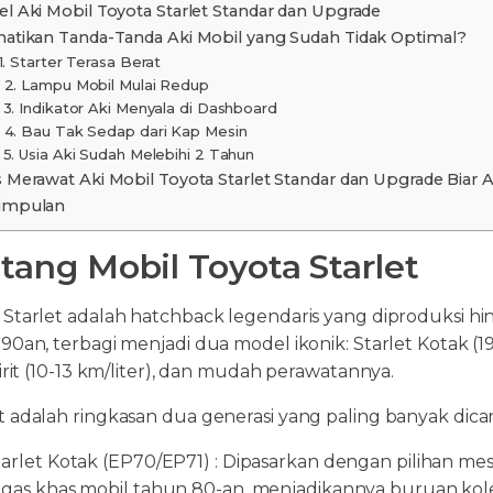
el Aki Mobil Toyota Starlet Standar dan Upgrade
hatikan Tanda-Tanda Aki Mobil yang Sudah Tidak Optimal?
1. Starter Terasa Berat
2. Lampu Mobil Mulai Redup
3. Indikator Aki Menyala di Dashboard
4. Bau Tak Sedap dari Kap Mesin
5. Usia Aki Sudah Melebihi 2 Tahun
s Merawat Aki Mobil Toyota Starlet Standar dan Upgrade Biar 
impulan
tang Mobil Toyota Starlet
 Starlet adalah hatchback legendaris yang diproduksi hing
90an, terbagi menjadi dua model ikonik: Starlet Kotak (1
 irit (10-13 km/liter), dan mudah perawatannya.
 adalah ringkasan dua generasi yang paling banyak dicari
tarlet Kotak (EP70/EP71) : Dipasarkan dengan pilihan me
egas khas mobil tahun 80-an, menjadikannya buruan kole