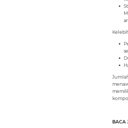
S
M
a
Kelebi
P
s
D
H
Jumlah
menawa
memili
kompon
BACA 