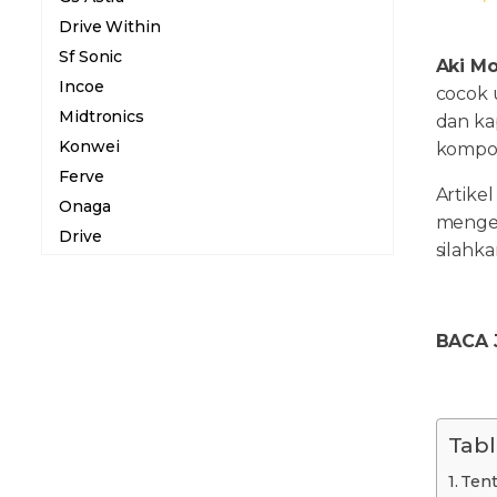
Drive Within
Sf Sonic
Aki Mo
Incoe
cocok 
Midtronics
dan ka
Konwei
kompon
Ferve
Artike
Onaga
menget
Drive
silahka
BACA 
Tabl
Tent