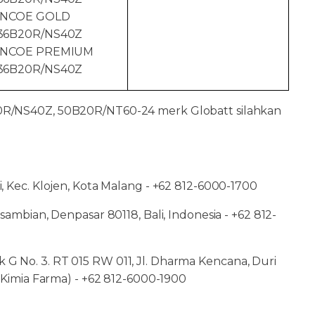
INCOE GOLD
36B20R/NS40Z
INCOE PREMIUM
36B20R/NS40Z
20R/NS40Z, 50B20R/NT60-24 merk Globatt silahkan
i, Kec. Klojen, Kota Malang - +62 812-6000-1700
sambian, Denpasar 80118, Bali, Indonesia - +62 812-
 No. 3. RT 015 RW 011, Jl. Dharma Kencana, Duri
 Kimia Farma) - +62 812-6000-1900