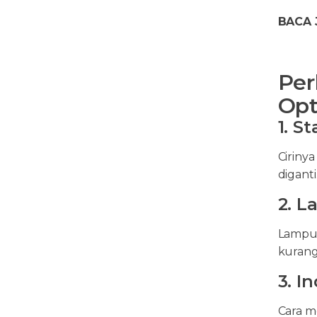
BACA 
Per
Opt
1. S
Cirinya
diganti
2. L
Lampu 
kurang 
3. I
Cara m