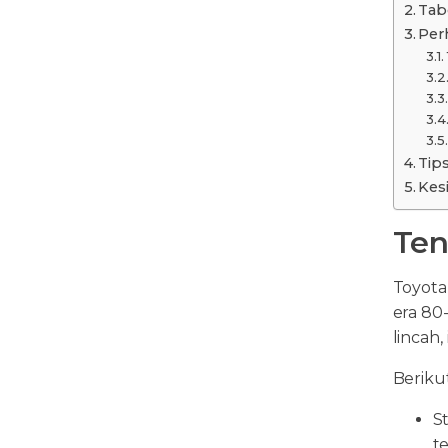
Tab
Per
Tip
Kes
Ten
Toyota
era 80-
lincah,
Berikut
S
t