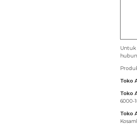
Untuk
hubung
Produk 
Toko A
Toko A
6000-
Toko A
Kosamb